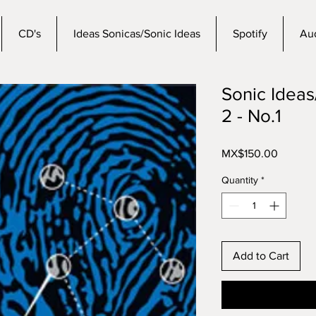
CD's
Ideas Sonicas/Sonic Ideas
Spotify
Aud
Sonic Ideas
2 - No.1
Price
MX$150.00
Quantity
*
Add to Cart