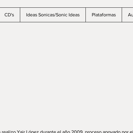
CD's
Ideas Sonicas/Sonic Ideas
Plataformas
Au
ue realizo Yair López durante el año 2009, proceso apoyado por