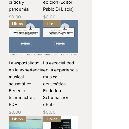
crítica y
edición (Editor:
pandemia
Pablo Di Liscia)
Precio
Precio
$0.00
$0.00
Libros
Libros
La espacialidad
La espacialidad
en la experiencia
en la experiencia
musical
musical
acusmática -
acusmática -
Federico
Federico
Schumacher.
Schumacher.
PDF
ePub
Precio
Precio
$0.00
$0.00
Libros
Libros