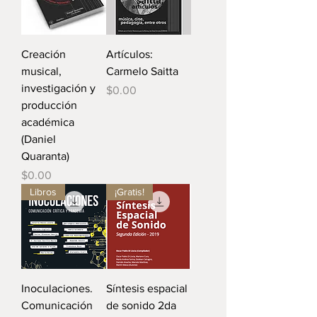
Creación
Artículos:
musical,
Carmelo Saitta
investigación y
Precio
$0.00
producción
académica
(Daniel
Quaranta)
Precio
$0.00
Libros
¡Gratis!
Inoculaciones.
Síntesis espacial
Comunicación
de sonido 2da