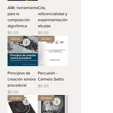
AMI: herramienta
Cita,
para la
referencialidad y
composición
experimentación
algorítmica
situada
Precio
Precio
$0.00
$0.00
Libros
¡Gratis!
Principios de
Percusión -
creación sonora
Carmelo Saitta
procedural
Precio
$0.00
Precio
$0.00
¡Gratis!
¡Gratis!