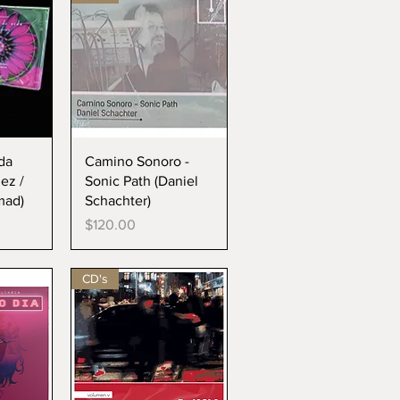
da
Vista rápida
da
Camino Sonoro -
ez /
Sonic Path (Daniel
mad)
Schachter)
Precio
$120.00
CD's