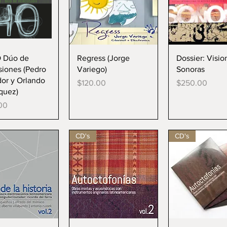
ista rápida
Vista rápida
Vista rápi
 Dúo de
Regress (Jorge
Dossier: Visio
siones (Pedro
Variego)
Sonoras
dor y Orlando
Precio
Precio
$120.00
$250.00
quez)
00
CD's
CD's