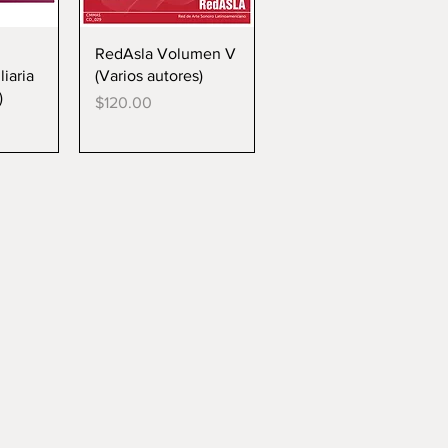
da
Vista rápida
RedAsla Volumen V
iaria
(Varios autores)
)
Precio
$120.00