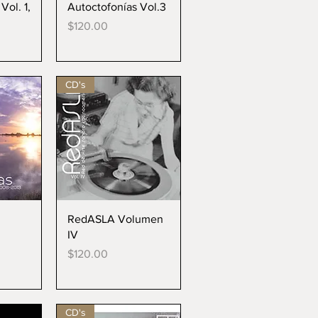
da
Vista rápida
Vol. 1,
Autoctofonías Vol.3
Precio
$120.00
CD's
da
Vista rápida
RedASLA Volumen
IV
Precio
$120.00
CD's