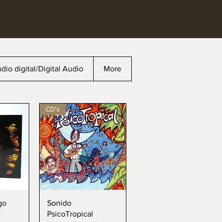
dio digital/Digital Audio
More
CD's
da
Vista rápida
go
Sonido
)
PsicoTropical