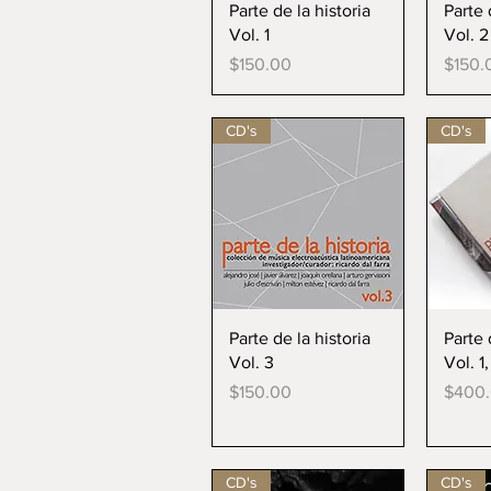
Vista rápida
V
Parte de la historia
Parte 
Vol. 1
Vol. 2
Precio
Precio
$150.00
$150.
CD's
CD's
Vista rápida
V
Parte de la historia
Parte 
Vol. 3
Vol. 1
Precio
Precio
$150.00
$400
CD's
CD's