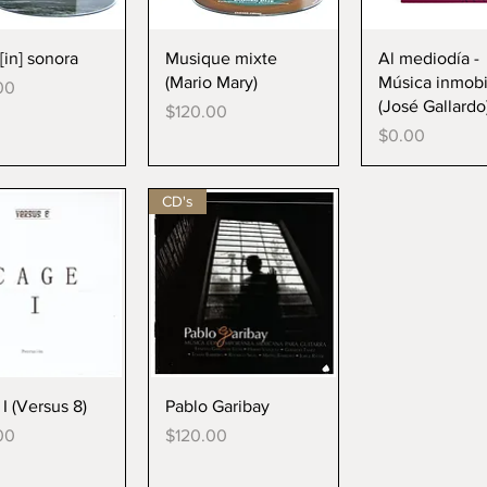
ista rápida
Vista rápida
Vista rápi
[in] sonora
Musique mixte
Al mediodía -
(Mario Mary)
Música inmobil
00
(José Gallardo
Precio
$120.00
Precio
$0.00
CD's
ista rápida
Vista rápida
I (Versus 8)
Pablo Garibay
Precio
00
$120.00