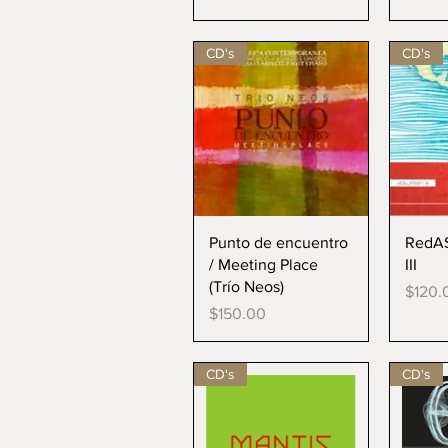
CD's
CD's
Vista rápida
V
Punto de encuentro
RedA
/ Meeting Place
III
(Trío Neos)
Precio
$120.
Precio
$150.00
CD's
CD's