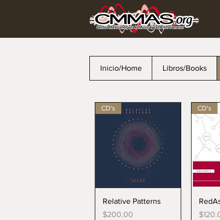
Inicio/Home
Libros/Books
CD's
CD's
Vista rápida
V
Relative Patterns
RedAs
Precio
Precio
$200.00
$120.