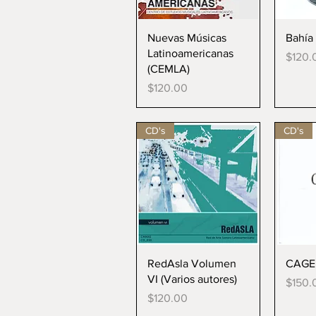
Vista rápida
V
Nuevas Músicas
Bahía 
Latinoamericanas
Precio
$120.
(CEMLA)
Precio
$120.00
CD's
CD's
Vista rápida
V
RedAsla Volumen
CAGE 
VI (Varios autores)
Precio
$150.
Precio
$120.00