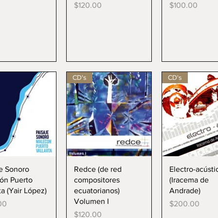
Precio
Precio
$120.00
$100.00
CD's
CD's
ista rápida
Vista rápida
Vista rápi
je Sonoro
Redce (de red
Electro-acústi
ón Puerto
compositores
(Iracema de
ta (Yair López)
ecuatorianos)
Andrade)
Volumen I
Precio
00
$200.00
Precio
$120.00