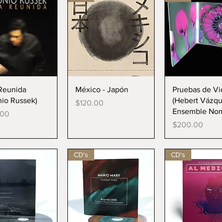
ista rápida
Vista rápida
Vista rápi
Reunida
México - Japón
Pruebas de Vi
nio Russek)
(Hebert Vázqu
Precio
$120.00
Ensemble No
.00
Precio
$200.00
CD's
CD's