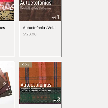
da
Vista rápida
nes
Autoctofonías Vol.1
Precio
$120.00
CD's