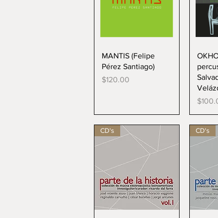
Vista rápida
V
MANTIS (Felipe
OKHO
Pérez Santiago)
percu
Salva
Precio
$120.00
Veláz
Precio
$100.
CD's
CD's