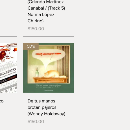
(Orlando Martínez
Canabal / (Track 5)
Norma López
Chirino)
Precio
$150.00
CD's
da
Vista rápida
co
De tus manos
brotan pájaros
(Wendy Holdaway)
Precio
$150.00