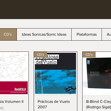
CD's
Ideas Sonicas/Sonic Ideas
Plataformas
Au
CD's
CD's
ista rápida
Vista rápida
Vista rápi
la Volumen II
Prácticas de Vuelo
B-Blind C-Cie
2007
(Rodrigo Sigal
00