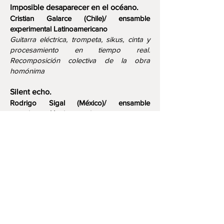
Imposible desaparecer en el océano.
Cristian Galarce (Chile)/ ensamble
experimental Latinoamericano
Guitarra eléctrica, trompeta, sikus, cinta y
procesamiento en tiempo real.
Recomposición colectiva de la obra
homónima
Silent echo.
Rodrigo Sigal (México)/ ensamble
experimental Latinoamericano
Guitarra eléctrica, bajo eléctrico, sikus,
voces, cinta y procesamiento en tiempo
real.
Tierra y sol.
Ricardo Dal Farra (Argentina)/ ensamble
experimental Latinoamericano
Guitarra eléctrica, sikus, flauta doble,
moxeño, voz, cinta y procesamiento en
tiempo real. Recomposición de la obra