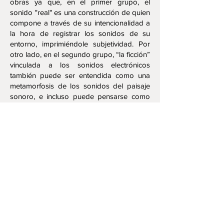
obras ya que, en el primer grupo, el
sonido "real" es una construcción de quien
compone a través de su intencionalidad a
la hora de registrar los sonidos de su
entorno, imprimiéndole subjetividad. Por
otro lado, en el segundo grupo, “la ficción”
vinculada a los sonidos electrónicos
también puede ser entendida como una
metamorfosis de los sonidos del paisaje
sonoro, e incluso puede pensarse como
una representación del imaginario
individual creador. El tercer grupo de
obras presentadas para este llamado
parece establecer una mediación entre los
mundos sonoros cotidianos y los
imaginarios, llevando a lo liminal el tema
de la representación e incluyendo
imágenes sonoras que provienen de
mundos más interiores.
Obras: