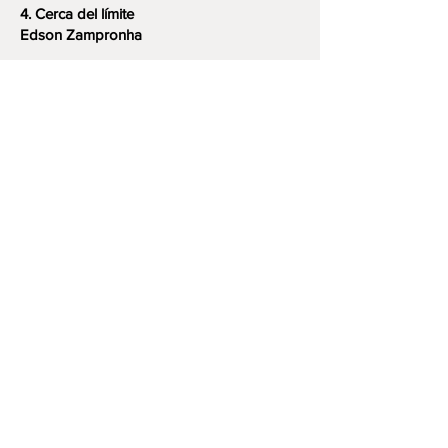
4. Cerca del límite
Edson Zampronha
5. Iridiscencias
Carlos López Charles
6. Kaleidoskópica
Daniel Quaranta
7. Avatar
Fabián Esteban Luna
8. Nightmare
Mauricio Fonseca
9. El papel del vidrio
Alejandro Albornoz
10. Memento Mori
Otto Castro Solano