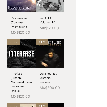
Resonancias
RedASLA
(Concurso
Volumen IV
internacional)
Price
MX$120.00
Price
MX$120.00
CD's
CD's
Interfase
Obra Reunida
(Ernesto
(Antonio
Martínez/Ensam
Russek)
ble Micro-
Price
MX$300.00
Ritmia)
Price
MX$120.00
CD's
CD's