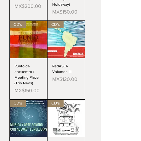
Holdaway)
Price
MX$200.00
Price
MX$150.00
CD's
CD's
Punto de
RedASLA
encuentro /
Volumen III
Meeting Place
Price
MX$120.00
(Trío Neos)
Price
MX$150.00
CD's
CD's