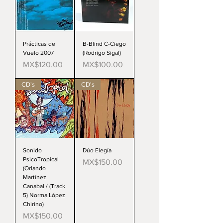
Prácticas de
B-Blind C-Ciego
Vuelo 2007
(Rodrigo Sigal)
Price
Price
MX$120.00
MX$100.00
CD's
CD's
Sonido
Dúo Elegía
PsicoTropical
Price
MX$150.00
(Orlando
Martínez
Canabal / (Track
5) Norma López
Chirino)
Price
MX$150.00