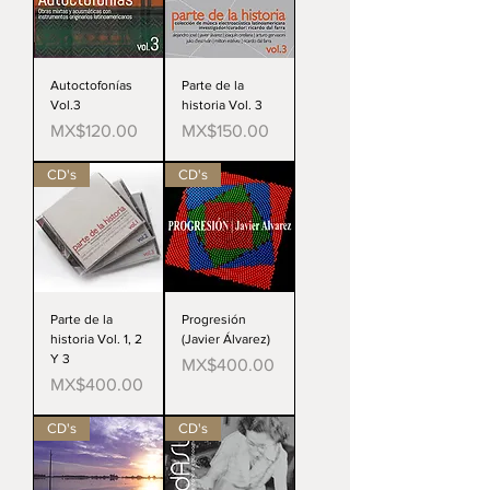
Autoctofonías
Parte de la
Vol.3
historia Vol. 3
Price
Price
MX$120.00
MX$150.00
CD's
CD's
Parte de la
Progresión
historia Vol. 1, 2
(Javier Álvarez)
Y 3
Price
MX$400.00
Price
MX$400.00
CD's
CD's