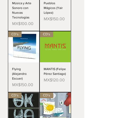
Música y Arte
Pueblos
Sonoro con
Mágicos (Yair
Nuevas
López)
Tecnologías
Price
MX$150.00
Price
MX$100.00
CD's
CD's
Flying
MANTIS (Felipe
(Alejandro
Pérez Santiago)
Escuer)
Price
MX$120.00
Price
MX$150.00
CD's
CD's