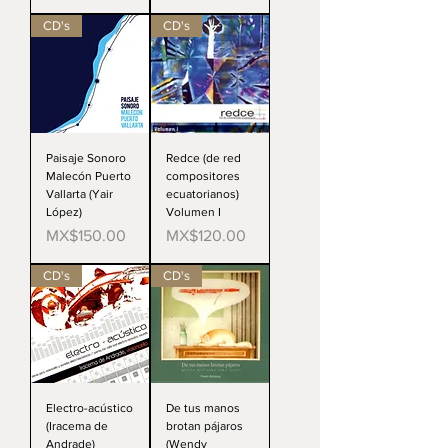
CD's
CD's
Paisaje Sonoro
Redce (de red
Malecón Puerto
compositores
Vallarta (Yair
ecuatorianos)
López)
Volumen I
Price
Price
MX$150.00
MX$120.00
CD's
CD's
Electro-acústico
De tus manos
(Iracema de
brotan pájaros
Andrade)
(Wendy