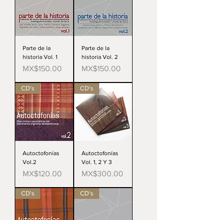
Parte de la
Parte de la
historia Vol. 1
historia Vol. 2
Price
Price
MX$150.00
MX$150.00
CD's
CD's
Autoctofonías
Autoctofonías
Vol.2
Vol. 1, 2 Y 3
Price
Price
MX$120.00
MX$300.00
CD's
CD's