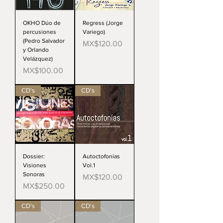
OKHO Dúo de
Regress (Jorge
percusiones
Variego)
(Pedro Salvador
Price
MX$120.00
y Orlando
Velázquez)
Price
MX$100.00
CD's
CD's
Dossier:
Autoctofonías
Visiones
Vol.1
Sonoras
Price
MX$120.00
Price
MX$250.00
CD's
CD's