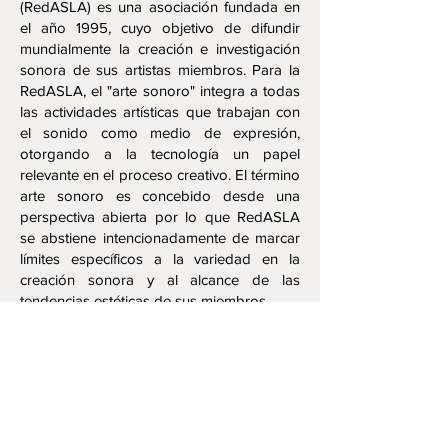
(RedASLA) es una asociación fundada en
el año 1995, cuyo objetivo de difundir
mundialmente la creación e investigación
sonora de sus artistas miembros. Para la
RedASLA, el "arte sonoro" integra a todas
las actividades artísticas que trabajan con
el sonido como medio de expresión,
otorgando a la tecnología un papel
relevante en el proceso creativo. El término
arte sonoro es concebido desde una
perspectiva abierta por lo que RedASLA
se abstiene intencionadamente de marcar
límites específicos a la variedad en la
creación sonora y al alcance de las
tendencias estéticas de sus miembros.
Obras:
1. Repetition of perception
(2012) 7'42''
Rodrigo Sigal
2. Líneas y puntos de otro tiempo (Sin