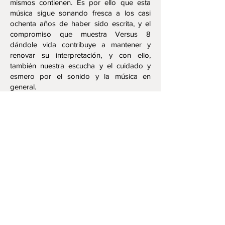
mismos contienen. Es por ello que esta
música sigue sonando fresca a los casi
ochenta años de haber sido escrita, y el
compromiso que muestra Versus 8
dándole vida contribuye a mantener y
renovar su interpretación, y con ello,
también nuestra escucha y el cuidado y
esmero por el sonido y la música en
general.
Juan Sebastian Lach (extracto notas para
el CD - CAGE I)
Obras:
First Contruction (In metal)
(1939) 9'08''
Forever abd sunsmell
(1942) 5'24''
Second Construction
(1940) 7'20''
Doble Music
(1941) 7'41''
Third Construction
(1941) 11'22''
Versus 8: