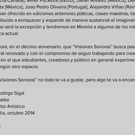
cia/Canadá], Miller Puckette [EEUU], Javier Álvarez [México], De
ta [México], Joao Pedro Oliveira [Portugal], Alejandro Viñao [Re
an ofrecido en ediciones anteriores pláticas, clases maestras, ta
ibuido a enriquecer y expandir de manera sustancial el imaginari
no será la excepción y tendremos en Morelia a algunos de los m
a actual.
hora, en el décimo aniversario, que “Visiones Sonoras” busca p
val renovado y con el compromiso de seguir trabajando para cre
 en el que estudiantes, creadores y público en general experim
ngún otro espacio.
Visiones Sonoras” no todo te va a gustar, pero algo te va a encan
odrigo Sigal
ador
tor Artístico
ia, octubre 2014
​​