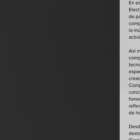
En es
Elect
de pa
comp
la mú
activ
Así m
compl
tecno
espac
creac
Compo
conci
fome
refle
de h
Desde
dest