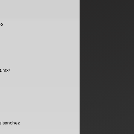
no
t.mx/
ielsanchez