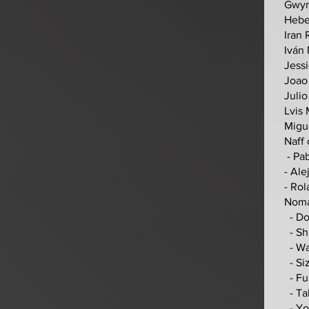
Gwyn
Hebe
Iran
Iván 
Jess
Joao
Julio
Lvis 
Migue
Naff
- Pa
- Ale
- Ro
Noma
- Do
- Sh
- Wa
- Si
- Fu
- Ta
- Yo