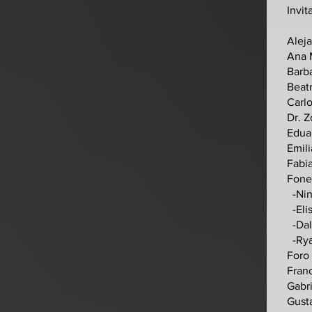
Invit
Alej
Ana 
Barb
Beat
Carl
Dr. 
Edua
Emil
Fabi
Fone
-Nin
-Eli
-Dali
-Rya
Foro
Fran
Gabr
Gust