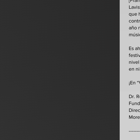
[Fran
Lavis
que h
contr
año 
músic
Es a
festi
nivel
en ni
¡En “
Dr. R
Fund
Direc
Morel
--------​