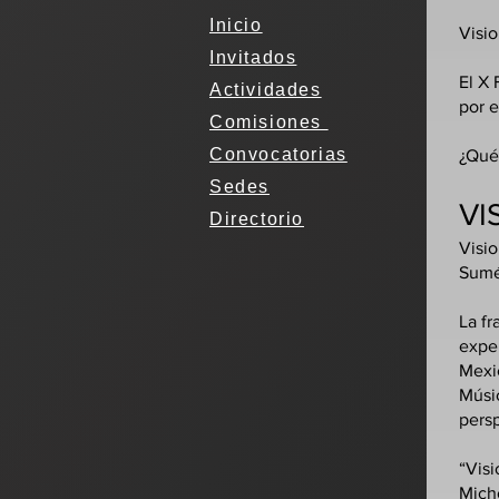
Inicio
Visio
Invitados
El X 
Actividades
por e
Comisiones
Convocatorias
¿Qué
Sedes
VI
Directorio
Visi
Sumé
La fr
exper
Mexi
Músic
persp
“Visi
Mich