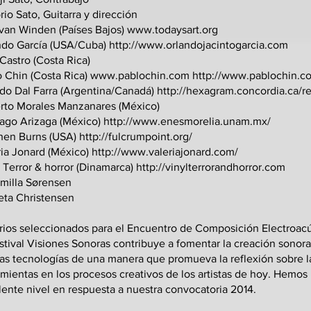
io Sato, Guitarra y dirección
 van Winden (Países Bajos)
www.todaysart.org
ndo García (USA/Cuba)
http://www.orlandojacintogarcia.com
Castro (Costa Rica)
o Chin (Costa Rica)
www.pablochin.com
http://www.pablochin.c
rdo Dal Farra (Argentina/Canadá)
http://hexagram.concordia.ca/re
rto Morales Manzanares (México)
iago Arizaga (México)
http://www.enesmorelia.unam.mx/
hen Burns (USA)
http://fulcrumpoint.org/
ria Jonard (México)
http://www.valeriajonard.com/
 Terror & horror (Dinamarca)
http://vinylterrorandhorror.com
milla Sørensen
eta Christensen
rios seleccionados para el Encuentro de Composición Electroac
stival Visiones Sonoras contribuye a fomentar la creación sonora
as tecnologías de una manera que promueva la reflexión sobre la
mientas en los procesos creativos de los artistas de hoy. Hemos
ente nivel en respuesta a nuestra convocatoria 2014.