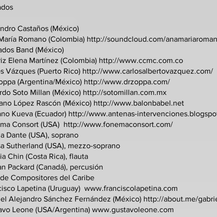
ados
andro Castaños (México)
María Romano (Colombia)
http://soundcloud.com/anamariaroma
ados Band (México)
riz Elena Martínez (Colombia)
http://www.ccmc.com.co
os Vázques (Puerto Rico)
http://www.carlosalbertovazquez.com/
Zoppa (Argentina/México)
http://www.drzoppa.com/
rdo Soto Millan (México)
http://sotomillan.com.mx
iano López Rascón (México)
http://www.balonbabel.net
ano Kueva (Ecuador)
http://www.antenas-intervenciones.blogspo
ma Consort (USA)
http://www.fonemaconsort.com/
a Dante (USA), soprano
sa Sutherland (USA), mezzo-soprano
a Chin (Costa Rica), flauta
n Packard (Canadá), percusión
 de Compositores del Caribe
cisco Lapetina (Uruguay)
www.franciscolapetina.com
iel Alejandro Sánchez Fernández (México)
http://about.me/gabr
avo Leone (USA/Argentina)
www.gustavoleone.com