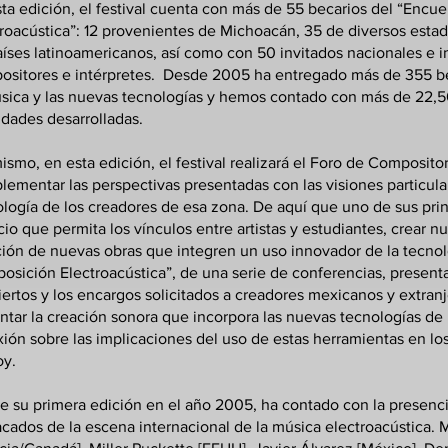
ta edición, el festival cuenta con más de 55 becarios del “Enc
roacústica”: 12 provenientes de Michoacán, 35 de diversos esta
íses latinoamericanos, así como con 50 invitados nacionales e i
ositores e intérpretes. Desde 2005 ha entregado más de 355 be
sica y las nuevas tecnologías y hemos contado con más de 22,50
idades desarrolladas.
ismo, en esta edición, el festival realizará el Foro de Composito
ementar las perspectivas presentadas con las visiones particular
logía de los creadores de esa zona. De aquí que uno de sus prin
io que permita los vínculos entre artistas y estudiantes, crear n
ión de nuevas obras que integren un uso innovador de la tecnol
sición Electroacústica”, de una serie de conferencias, presentac
ertos y los encargos solicitados a creadores mexicanos y extranje
ntar la creación sonora que incorpora las nuevas tecnologías d
xión sobre las implicaciones del uso de estas herramientas en los
oy.
 su primera edición en el año 2005, ha contado con la presencia
acados de la escena internacional de la música electroacústica