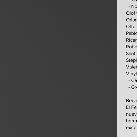
- Nor
Olof
Orla
Otto 
Pabl
Rica
Robe
Sant
Step
Vale
Vinyl
- Ca
- Gr
Beca
El Fe
nuev
herra
excel