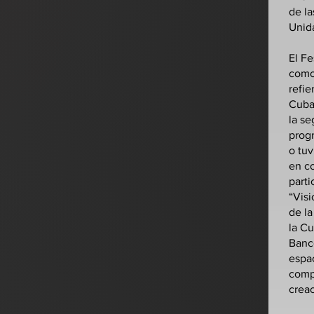
de la
Unid
El Fe
como
refie
Cuba 
la se
prog
o tuv
en c
parti
“Visi
de la
la C
Banc
espac
comp
creac