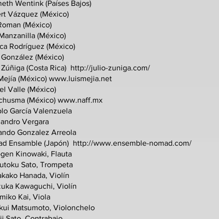
eth Wentink (Países Bajos)
rt Vázquez (México)
 Roman (México)
Manzanilla (México)
ica Rodríguez (México)
 González (México)
 Zúñiga (Costa Rica)
http://julio-zuniga.com/
Mejía (México)
www.luismejia.net
l Valle (México)
 chusma (México)
www.naff.mx
blo García Valenzuela
jandro Vergara
lando Gonzalez Arreola
d Ensamble (Japón)
http://www.ensemble-nomad.com/
gen Kinowaki, Flauta
utoku Sato, Trompeta
kako Hanada, Violín
zuka Kawaguchi, Violín
miko Kai, Viola
kui Matsumoto, Violonchelo
ji Sato, Contrabajo