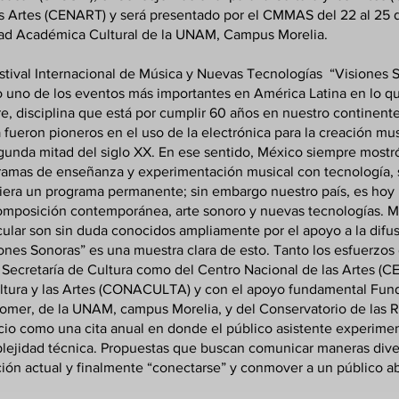
s Artes (CENART) y será presentado por el CMMAS del 22 al 25 d
ad Académica Cultural de la UNAM, Campus Morelia.
stival Internacional de Música y Nuevas Tecnologías “Visiones 
 uno de los eventos más importantes en América Latina en lo qu
re, disciplina que está por cumplir 60 años en nuestro continent
fueron pioneros en el uso de la electrónica para la creación mu
gunda mitad del siglo XX. En ese sentido, México siempre mostró 
ramas de enseñanza y experimentación musical con tecnología, s
iera un programa permanente; sin embargo nuestro país, es hoy u
omposición contemporánea, arte sonoro y nuevas tecnologías. 
cular son sin duda conocidos ampliamente por el apoyo a la difus
ones Sonoras” es una muestra clara de esto. Tanto los esfuerzos
 Secretaría de Cultura como del Centro Nacional de las Artes (
ultura y las Artes (CONACULTA) y con el apoyo fundamental Fun
omer, de la UNAM, campus Morelia, y del Conservatorio de las R
io como una cita anual en donde el público asistente experimen
lejidad técnica. Propuestas que buscan comunicar maneras dive
ión actual y finalmente “conectarse” y conmover a un público abi