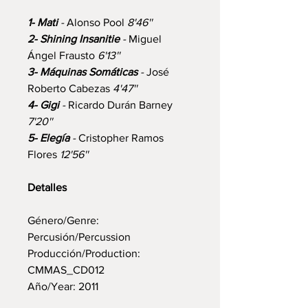
1- Mati
-
Alonso Pool
8'46''
2- Shining Insanitie
-
Miguel
Ángel Frausto
6'13''
3- Máquinas Somáticas
-
José
Roberto Cabezas
4'47''
4- Gigi
-
Ricardo Durán Barney
7'20''
5- Elegía
-
Cristopher Ramos
Flores
12'56''
Detalles
Género/Genre:
Percusión/Percussion
Producción/Production:
CMMAS_CD012
Año/Year: 2011