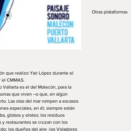
Otras plataformas
Para escucharlo en
Para escucharlo en 
ión que realizo Yair López durante el
r el CMMAS.
o Vallarta es el del Malecón, para la
ersonas que viven –o que, en algún
rto. Las olas del mar rompen a escasos
nes especiales, en él; siempre están
a, globos y elotes; los residuos
 y restaurantes se cruzan con los
o; los dueños del aire -los Voladores