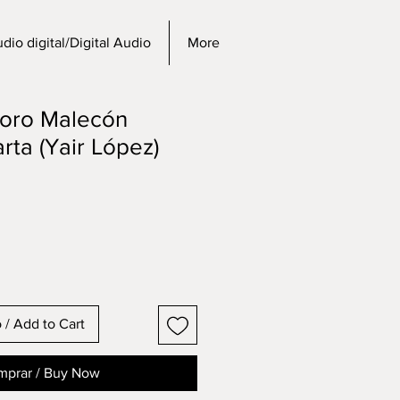
dio digital/Digital Audio
More
noro Malecón
rta (Yair López)
o / Add to Cart
prar / Buy Now