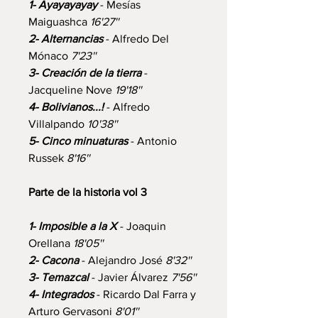
1- Ayayayayay
- Mesías
Maiguashca
16'27''
2- Alternancias
- Alfredo Del
Mónaco
7'23''
3- Creación de la tierra
-
Jacqueline Nove
19'18''
4- Bolivianos...!
- Alfredo
Villalpando
10'38''
5- Cinco minuaturas
- Antonio
Russek
8'16''
Parte de la historia vol 3
1- Imposible a la X
- Joaquin
Orellana
18'05''
2- Cacona
- Alejandro José
8'32''
3- Temazcal
- Javier Álvarez
7'56''
4- Integrados
- Ricardo Dal Farra y
Arturo Gervasoni
8'01''