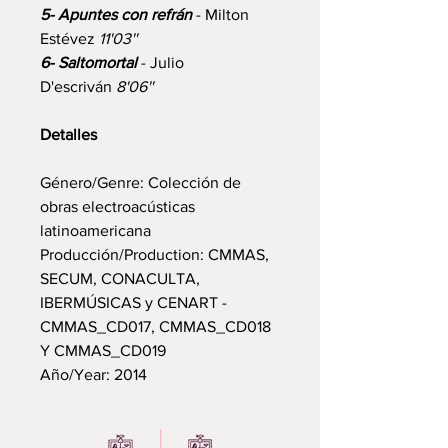
5- Apuntes con refrán
- Milton
Estévez
11'03''
6- Saltomortal
- Julio
D'escriván
8'06''
Detalles
Género/Genre: Colección de
obras electroacústicas
latinoamericana
Producción/Production: CMMAS,
SECUM, CONACULTA,
IBERMÚSICAS y CENART -
CMMAS_CD017, CMMAS_CD018
Y CMMAS_CD019
Año/Year: 2014