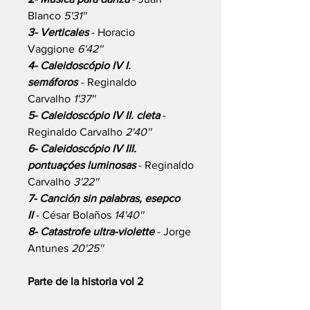
Blanco
5'31''
3- Verticales
- Horacio
Vaggione
6'42''
4- Caleidoscópio IV I.
semáforos
- Reginaldo
Carvalho
1'37''
5- Caleidoscópio IV II. cleta
-
Reginaldo Carvalho
2'40''
6- Caleidoscópio IV III.
pontuaçóes luminosas
- Reginaldo
Carvalho
3'22''
7- Canción sin palabras, esepco
II
- César Bolaños
14'40''
8- Catastrofe ultra-violette
- Jorge
Antunes
20'25''
Parte de la historia vol 2