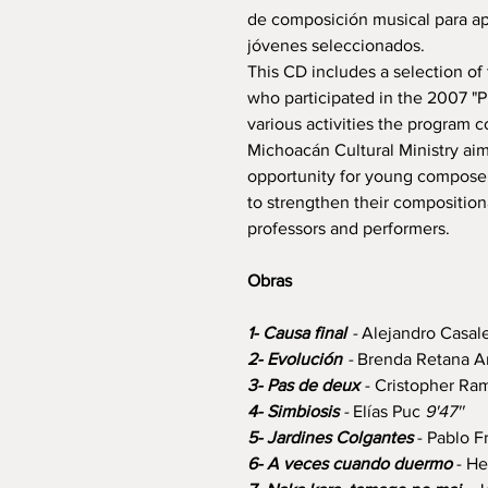
de composición musical para ap
jóvenes seleccionados.
This CD includes a selection o
who participated in the 2007 "
various activities the program
Michoacán Cultural Ministry aim
opportunity for young compose
to strengthen their compositiona
professors and performers.
Obras
1- Causa final
-
Alejandro Casal
2- Evolución
-
Brenda Retana 
3- Pas de deux
- Cristopher R
4- Simbiosis
-
Elías Puc
9'47''
5- Jardines Colgantes
- Pablo F
6- A veces cuando duermo
- He