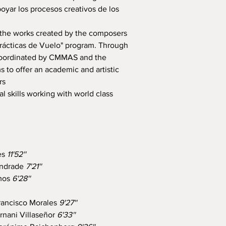
oyar los procesos creativos de los
f the works created by the composers
Prácticas de Vuelo" program. Through
 coordinated by CMMAS and the
s to offer an academic and artistic
rs
l skills working with world class
es
11'52''
Andrade
7'21''
amos
6'28''
rancisco Morales
9'27''
rnani Villaseñor
6'33''