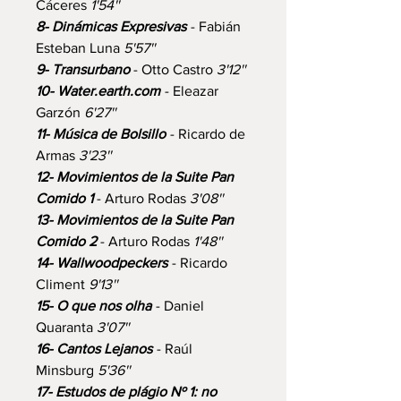
Cáceres
1'54''
8- Dinámicas Expresivas
- Fabián
Esteban Luna
5'57''
9- Transurbano
- Otto Castro
3'12''
10- Water.earth.com
- Eleazar
Garzón
6'27''
11- Música de Bolsillo
- Ricardo de
Armas
3'23''
12- Movimientos de la Suite Pan
Comido 1
-
Arturo Rodas
3'08''
13- Movimientos de la Suite Pan
Comido 2
- Arturo Rodas
1'48''
14- Wallwoodpeckers
- Ricardo
Climent
9'13''
15- O que nos olha
- Daniel
Quaranta
3'07''
16- Cantos Lejanos
- Raúl
Minsburg
5'36''
17- Estudos de plágio Nº 1: no