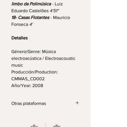
limbo da Polimúsica
- Luiz
Eduardo Castelões
4'51''
18- Casas Flotantes
- Mauricio
Fonseca
4'
Detalles
Género/Genre: Música
electroacústica / Electroacoustic
music
Producción/Production:
CMMAS_CD002
Año/Year: 2008
Otras plataformas
Para adquirirlo a través de cdbaby