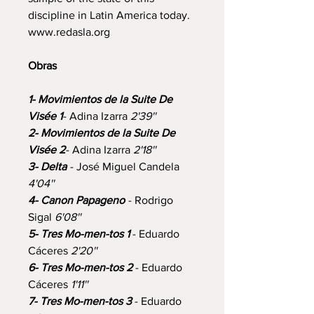
discipline in Latin America today.
www.redasla.org
Obras
1- Movimientos de la Suite De
Visée 1
- Adina Izarra
2'39''
2- Movimientos de la Suite De
Visée 2
- Adina Izarra
2'18''
3- Delta
- José Miguel Candela
4'04''
4- Canon Papageno
- Rodrigo
Sigal
6'08''
5- Tres Mo-men-tos 1
- Eduardo
Cáceres
2'20''
6- Tres Mo-men-tos 2
- Eduardo
Cáceres
1'11''
7- Tres Mo-men-tos 3
- Eduardo