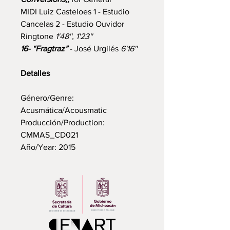
MIDI Luiz Casteloes 1 - Estudio
Cancelas 2 - Estudio Ouvidor
Ringtone
1'48'', 1'23''
16- “Fragtraz”
- José Urgilés
6'16''
Detalles
Género/Genre:
Acusmática/Acousmatic
Producción/Production:
CMMAS_CD021
Año/Year: 2015