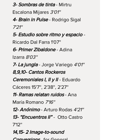
3- Sombras de tinta
- Mirtru
Escalona Mijares
3'01''
4- Brain in Pulse
- Rodrigo Sigal
7'21''
5- Estudio sobre ritmo y espacio
-
Ricardo Dal Farra 1'07''
6- Primer Zibaldone
- Adina
Izarra
8'03''
7- La jungla
- Jorge Variego
4'01''
8,9,10- Cantos Rockeros
Ceremoniales I, II y II
- Eduardo
Cáceres 15'7'', 2'38'', 2'27''
11- Ramas relatan ruidos
- Ana
María Romano
7'16''
12- Anónimo
- Arturo Rodas
4'21''
13- “Encuentros II”
- Otto Castro
7'12''
14,15- 2 Image-to-sound
Conversions,,
for General