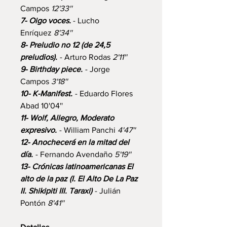
Campos
12'33''
7- Oigo voces.
- Lucho
Enríquez
8'34''
8- Preludio no 12 (de 24,5
preludios).
- Arturo Rodas
2'11''
9- Birthday piece.
- Jorge
Campos
3'18''
10- K-Manifest.
- Eduardo Flores
Abad 10'04''
11- Wolf, Allegro, Moderato
expresivo.
- William Panchi
4'47''
12- Anochecerá en la mitad del
día.
- Fernando Avendaño
5'19''
13- Crónicas latinoamericanas El
alto de la paz (I. El Alto De La Paz
II. Shikipiti III. Taraxi)
- Julián
Pontón
8'41''