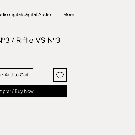
dio digital/Digital Audio
More
º3 / Riffle VS Nº3
o / Add to Cart
prar / Buy Now