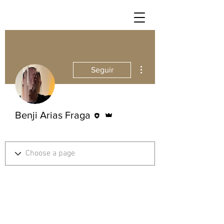
Más acciones
Seguir
Editor
Administrador
Benji Arias Fraga