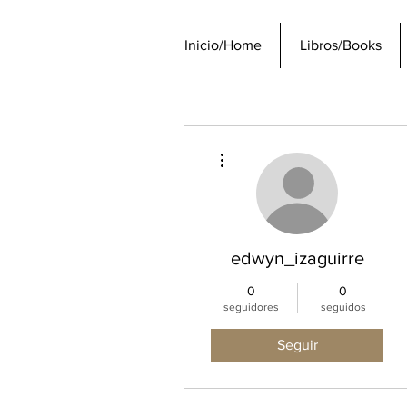
Inicio/Home
Libros/Books
Más acciones
edwyn_izaguirre
0
0
seguidores
seguidos
Seguir