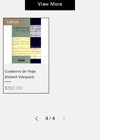
View More
Libros
Cuaderno de Viaje
(Hebert Vázquez)
Precio
$150.00
4
/
4