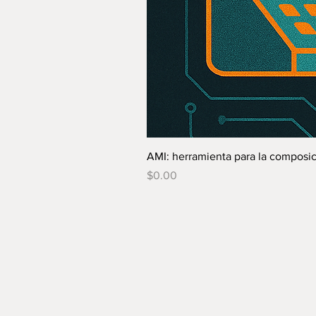
AMI: herramienta para la composici
Precio
$0.00