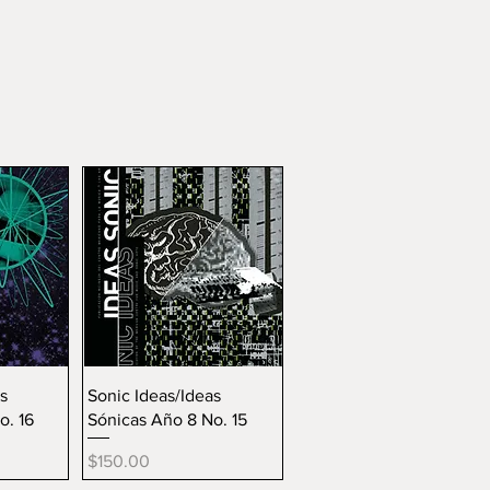
da
Vista rápida
s
Sonic Ideas/Ideas
o. 16
Sónicas Año 8 No. 15
Precio
$150.00