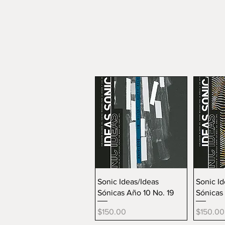
Vista rápida
V
Sonic Ideas/Ideas
Sonic Id
Sónicas Año 10 No. 19
Sónicas 
Precio
Precio
$150.00
$150.00