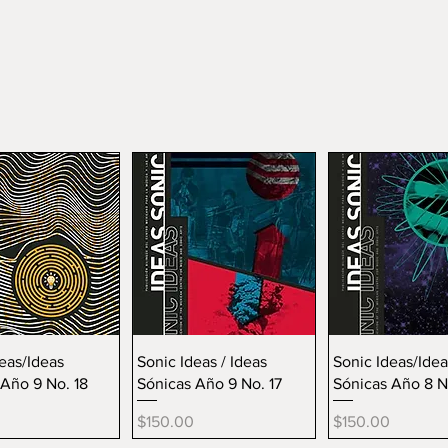
ista rápida
Vista rápida
Vista rápi
eas/Ideas
Sonic Ideas / Ideas
Sonic Ideas/Idea
Año 9 No. 18
Sónicas Año 9 No. 17
Sónicas Año 8 N
Precio
Precio
$150.00
$150.00