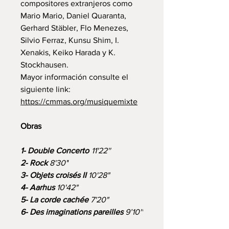
compositores extranjeros como
Mario Mario, Daniel Quaranta,
Gerhard Stäbler, Flo Menezes,
Silvio Ferraz, Kunsu Shim, I.
Xenakis, Keiko Harada y K.
Stockhausen.
Mayor información consulte el
siguiente link:
https://cmmas.org/musiquemixte
Obras
1- Double Concerto
11'22''
2- Rock
8'30'
'
3- Objets croisés II
10'28"
4- Aarhus
10'42"
5- La corde cachée
7'20"
6- Des imaginations pareilles
9’10''