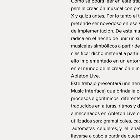
Como se podrá leer en este trab
para la creación musical con pr
X y quizá antes. Por lo tanto el
pretende ser novedoso en ese 
de implementación. De esta ma
radica en el hecho de unir un 
musicales simbólicos a partir de
clasificar dicho material a parti
ello implementado en un entor
en el mundo de la creación e in
Ableton Live.
Este trabajo presentará una he
Music Interface) que brinda la p
procesos algorítmicos, diferent
traducidos en alturas, ritmos y
almacenados en Ableton Live co
utilizados son: gramaticales, ca
autómatas celulares, y el aná
llevarse a cabo a partir de cuatr