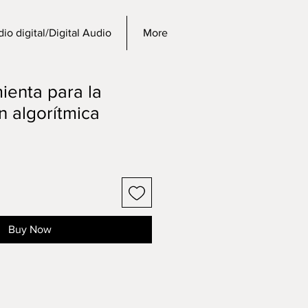
io digital/Digital Audio
More
ienta para la
 algorítmica
Buy Now