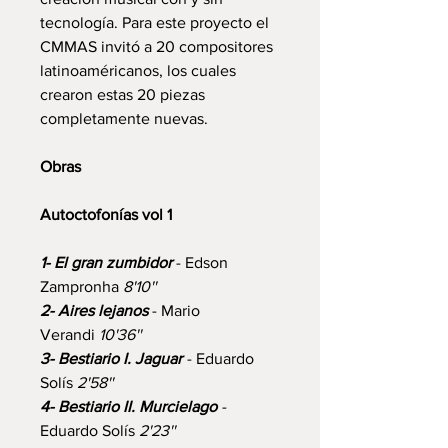
tecnología. Para este proyecto el
CMMAS invitó a 20 compositores
latinoaméricanos, los cuales
crearon estas 20 piezas
completamente nuevas.
Obras
Autoctofonías vol 1
1- El gran zumbidor
- Edson
Zampronha
8'10''
2- Aires lejanos
- Mario
Verandi
10'36''
3- Bestiario I. Jaguar
- Eduardo
Solís
2'58''
4- Bestiario II. Murcielago
-
Eduardo Solís
2'23''