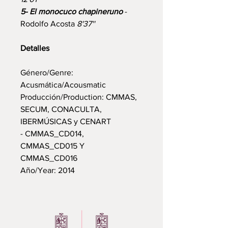
5- El monocuco chapineruno
-
Rodolfo Acosta
8'37''
Detalles
Género/Genre:
Acusmática/Acousmatic
Producción/Production: CMMAS,
SECUM, CONACULTA,
IBERMÚSICAS y CENART
- CMMAS_CD014,
CMMAS_CD015 Y
CMMAS_CD016
Año/Year: 2014