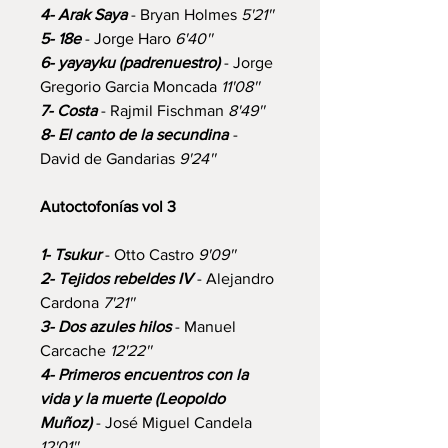
4- Arak Saya
- Bryan Holmes
5'21''
5- 18e
- Jorge Haro
6'40''
6- yayayku (padrenuestro)
- Jorge
Gregorio Garcia Moncada
11'08''
7- Costa
- Rajmil Fischman
8'49''
8- El canto de la secundina
-
David de Gandarias
9'24''
Autoctofonías vol 3
1- Tsukur
- Otto Castro
9'09''
2- Tejidos rebeldes IV
- Alejandro
Cardona
7'21''
3- Dos azules hilos
- Manuel
Carcache
12'22''
4- Primeros encuentros con la
vida y la muerte (Leopoldo
Muñoz)
- José Miguel Candela
12'01''