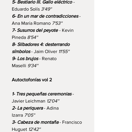
5- Bestiario III. Gallo eléctrico
-
Eduardo Solís
3'49''
6- En un mar de contradicciones
-
Ana María Romano
7'53''
7- Susurros del peyote
- Kevin
Pineda
8'54''
8- Silbadores 4: desterrando
símbolos
- Jaim Oliver
11'55''
9- Los brujos
- Renato
Maselli
9'34''
Autoctofonías vol 2
1- Tres pequeñas ceremonias
-
Javier Leichman
12'04''
2- La periquera
- Adina
Izarra
7'05''
3- Cabeza de montaña
- Francisco
Huguet
12'42''