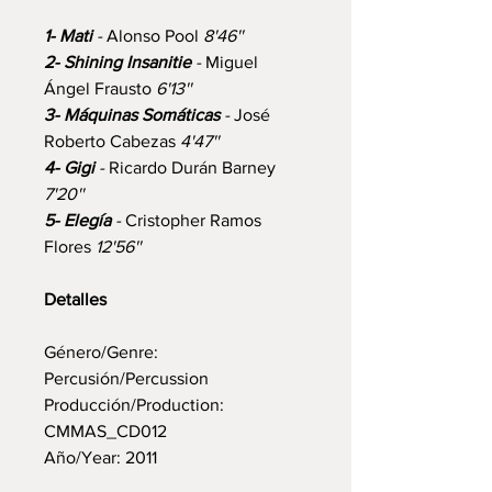
1- Mati
-
Alonso Pool
8'46''
2- Shining Insanitie
-
Miguel
Ángel Frausto
6'13''
3- Máquinas Somáticas
-
José
Roberto Cabezas
4'47''
4- Gigi
-
Ricardo Durán Barney
7'20''
5- Elegía
-
Cristopher Ramos
Flores
12'56''
Detalles
Género/Genre:
Percusión/Percussion
Producción/Production:
CMMAS_CD012
Año/Year: 2011